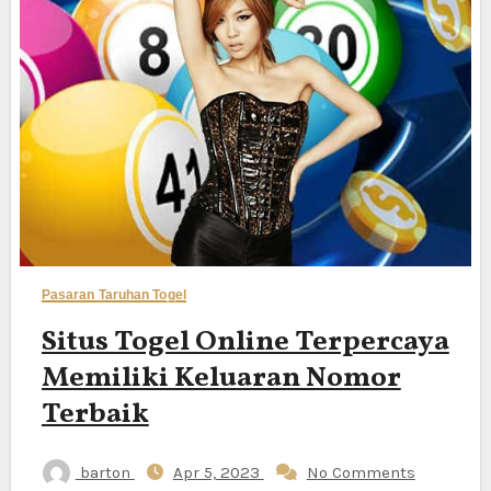
Pasaran Taruhan Togel
Situs Togel Online Terpercaya
Memiliki Keluaran Nomor
Terbaik
barton
Apr 5, 2023
No Comments