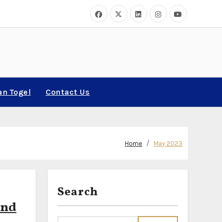
an Togel
Contact Us
Home
May 2023
Search
and