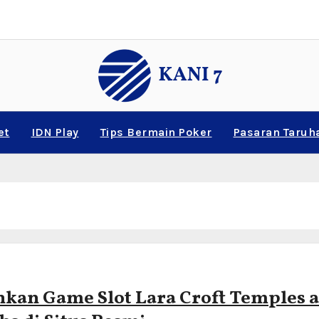
et
IDN Play
Tips Bermain Poker
Pasaran Taruh
kan Game Slot Lara Croft Temples 