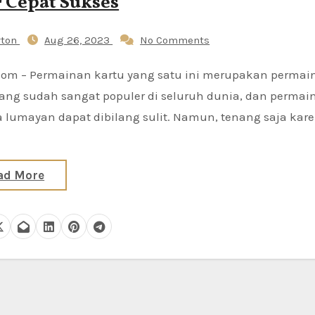
 Cepat Sukses
rton
Aug 26, 2023
No Comments
yang sudah sangat populer di seluruh dunia, dan permai
ga lumayan dapat dibilang sulit. Namun, tenang saja kar
ad More